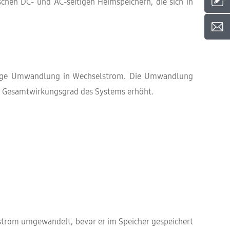
schen DC- und AC-seitigen Heimspeichern, die sich in
herige Umwandlung in Wechselstrom. Die Umwandlung
en Gesamtwirkungsgrad des Systems erhöht.
strom umgewandelt, bevor er im Speicher gespeichert