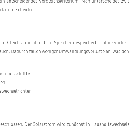
ein entscheidendes Vergleichskriterium. Man unterscheidet zwi
rk unterscheiden.
ugte Gleichstrom direkt im Speicher gespeichert – ohne vor
rbrauch. Dadurch fallen weniger Umwandlungsverluste an, was d
dlungsschritte
gen
ewechselrichter
schlossen. Der Solarstrom wird zunächst in Haushaltswechsel