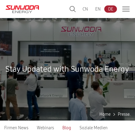
CN
EN
DE
Stay Updated with Sunwoda Energy
Home
Presse
Firmen News
Webinars
Blog
Soziale Medien