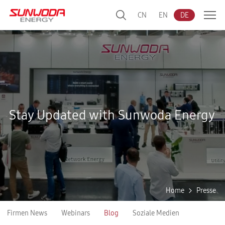
CN
EN
DE
Stay Updated with Sunwoda Energy
Home
Presse
Firmen News
Webinars
Blog
Soziale Medien