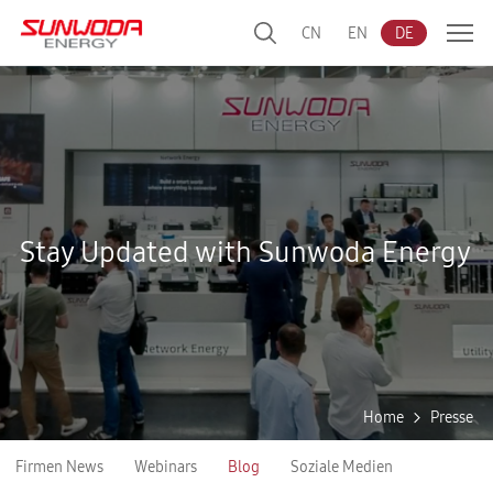
CN
EN
DE
Stay Updated with Sunwoda Energy
Home
Presse
Firmen News
Webinars
Blog
Soziale Medien