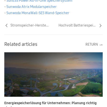
-
SunESS Power All-in-One Speichersystem
-
Sunwoda Atrix Modularspeicher
-
Sunwoda MonaWall-SE5 Wand-Speicher
Stromspeicher-Hersteller 2026: Top 9 im Vergleich
Hochvolt Batteriespeicher: Vorteile & Kauftipps 2026
Related articles
RETURN
Energiespeicherlösung für Unternehmen: Planung richtig