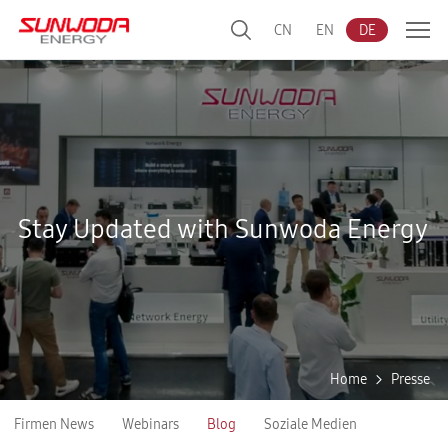
CN
EN
DE
Stay Updated with Sunwoda Energy
Home
Presse
Firmen News
Webinars
Blog
Soziale Medien