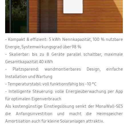
- Kompakt & effizient: 5 kWh Nennkapazität, 100 % nutzbare
Energie, Systemwirkungsgrad über 98 %
- Skalierbar: bis zu 8 Geräte parallel schaltbar, maximale
Gesamtkapazität 40 kWh
- Platzsparend: wandmontierbares Design, einfache
Installation und Wartung
- Temperaturstabil: voll funktionsfähig bis -10 °C
- Intelligente Steuerung: volle Energieüberwachung per App
für optimalen Eigenverbrauch
Als kostengünstige Einstiegslösung senkt der MonaWall-SE5
die Anfangsinvestition und macht die Heimspeicher
Amortisation auch für kleine Solaranlagen attraktiv.